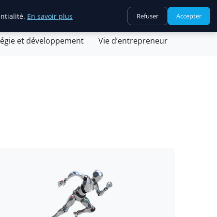
ntialité.
En savoir plus
Refuser
Accepter
ovation et technologie
Juridique et fiscalité
tégie et développement
Vie d’entrepreneur