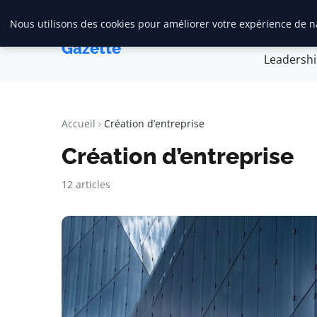
Nous utilisons des cookies pour améliorer votre expérience de na
Accueil
Créa
Maadi
Gazette
Leadersh
Accueil
Création d’entreprise
Création d’entreprise
12 articles