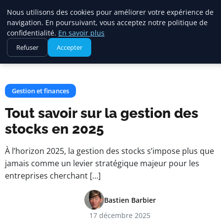
Maadi Gazette
Nous utilisons des cookies pour améliorer votre expérience de
navigation. En poursuivant, vous acceptez notre politique de
confidentialité.
En savoir plus
Accueil
Gestion et finances
Refuser
Accepter
Tout savoir sur la gestion des stocks en 2025
Gestion et finances
Tout savoir sur la gestion des
stocks en 2025
À l’horizon 2025, la gestion des stocks s’impose plus que
jamais comme un levier stratégique majeur pour les
entreprises cherchant […]
Bastien Barbier
17 décembre 2025