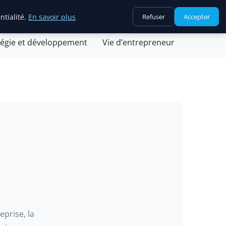
ntialité.
En savoir plus
Refuser
Accepter
ovation et technologie
Juridique et fiscalité
tégie et développement
Vie d’entrepreneur
eprise, la