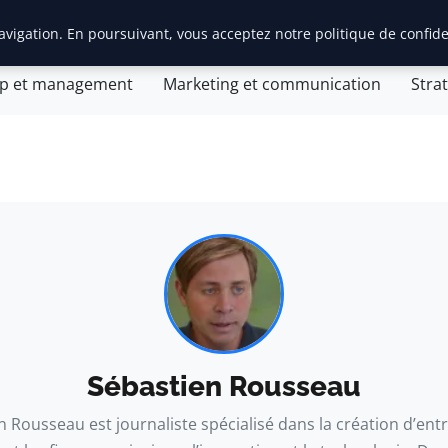
vigation. En poursuivant, vous acceptez notre politique de confide
tion d’entreprise
General
Gestion et finances
Inn
ip et management
Marketing et communication
Stra
Sébastien Rousseau
 Rousseau est journaliste spécialisé dans la création d’entr