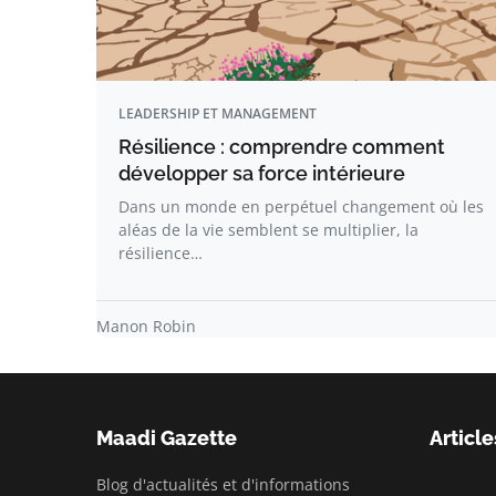
LEADERSHIP ET MANAGEMENT
Résilience : comprendre comment
développer sa force intérieure
Dans un monde en perpétuel changement où les
aléas de la vie semblent se multiplier, la
résilience…
Manon Robin
Maadi Gazette
Article
Blog d'actualités et d'informations