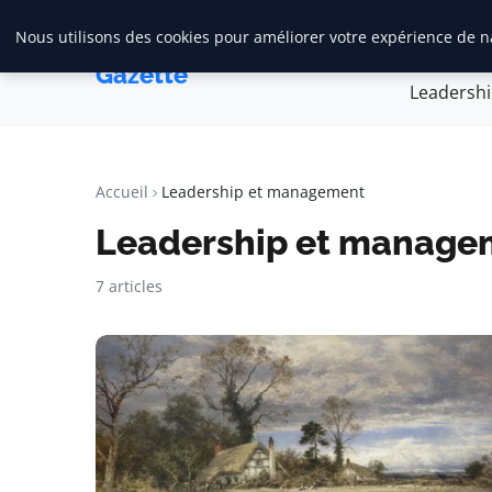
Nous utilisons des cookies pour améliorer votre expérience de na
Accueil
Créa
Maadi
Gazette
Leadersh
Accueil
Leadership et management
Leadership et manage
7 articles