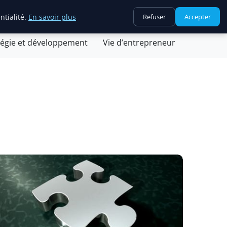
ntialité.
En savoir plus
Refuser
Accepter
ovation et technologie
Juridique et fiscalité
tégie et développement
Vie d’entrepreneur