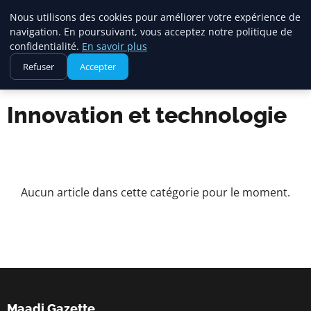
Maadi Gazette
Nous utilisons des cookies pour améliorer votre expérience de
navigation. En poursuivant, vous acceptez notre politique de
confidentialité.
En savoir plus
Refuser
Accepter
Accueil
Innovation et technologie
Innovation et technologie
Aucun article dans cette catégorie pour le moment.
Maadi Gazette