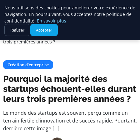
Maadi Gazette
Nous utilisons des cookies pour améliorer votre expérience de
navigation. En poursuivant, vous acceptez notre politique de
confidentialité.
En savoir plus
Accueil
Création d’entreprise
Refuser
Accepter
Pourquoi la majorité des startups échouent-elles durant leurs
trois premières années ?
Création d’entreprise
Pourquoi la majorité des
startups échouent-elles durant
leurs trois premières années ?
Le monde des startups est souvent perçu comme un
terrain fertile d’innovation et de succès rapide. Pourtant,
derrière cette image […]