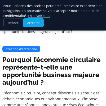
Maadi Gazette
Nous utilisons des cookies pour améliorer votre expérience de
navigation. En poursuivant, vous acceptez notre politique de
confidentialité.
En savoir plus
Accueil
Création d’entreprise
Refuser
Accepter
Pourquoi l’économie circulaire représente-t-elle une
opportunité business majeure aujourd’hui ?
Création d’entreprise
Pourquoi l’économie circulaire
représente-t-elle une
opportunité business majeure
aujourd’hui ?
L’économie circulaire, concept désormais au cœur des
débats économiques et environnementaux, s’impose
comme une réponse innovante aux crises écologiques