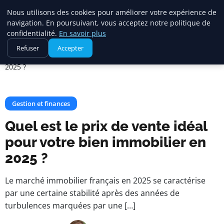
Maadi Gazette
Nous utilisons des cookies pour améliorer votre expérience de
navigation. En poursuivant, vous acceptez notre politique de
confidentialité.
En savoir plus
Accueil
Gestion et finances
Refuser
Accepter
Quel est le prix de vente idéal pour votre bien immobilier en
2025 ?
Gestion et finances
Quel est le prix de vente idéal
pour votre bien immobilier en
2025 ?
Le marché immobilier français en 2025 se caractérise
par une certaine stabilité après des années de
turbulences marquées par une […]