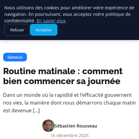
Maadi Gazette
Nous utilisons des cookies pour améliorer votre expérience de
navigation. En poursuivant, vous acceptez notre politique de
confidentialité.
En savoir plus
Accueil
General
Refuser
Accepter
Routine matinale : comment bien commencer sa journée
General
Routine matinale : comment
bien commencer sa journée
Dans un monde où la rapidité et l’efficacité gouvernent
nos vies, la manière dont nous démarrons chaque matin
est devenue […]
Sébastien Rousseau
16 décembre 2025