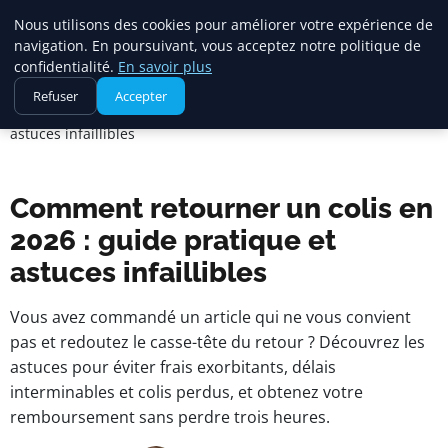
Maadi Gazette
Nous utilisons des cookies pour améliorer votre expérience de
navigation. En poursuivant, vous acceptez notre politique de
confidentialité.
En savoir plus
Accueil
Refuser
Accepter
Comment retourner un colis en 2026 : guide pratique et
astuces infaillibles
Comment retourner un colis en
2026 : guide pratique et
astuces infaillibles
Vous avez commandé un article qui ne vous convient
pas et redoutez le casse-tête du retour ? Découvrez les
astuces pour éviter frais exorbitants, délais
interminables et colis perdus, et obtenez votre
remboursement sans perdre trois heures.