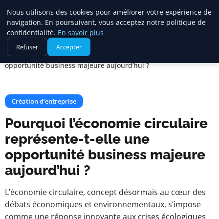
Maadi Gazette
Nous utilisons des cookies pour améliorer votre expérience de
navigation. En poursuivant, vous acceptez notre politique de
confidentialité.
En savoir plus
Accueil
Création d’entreprise
Refuser
Accepter
Pourquoi l’économie circulaire représente-t-elle une
opportunité business majeure aujourd’hui ?
Création d’entreprise
Pourquoi l’économie circulaire
représente-t-elle une
opportunité business majeure
aujourd’hui ?
L’économie circulaire, concept désormais au cœur des
débats économiques et environnementaux, s’impose
comme une réponse innovante aux crises écologiques