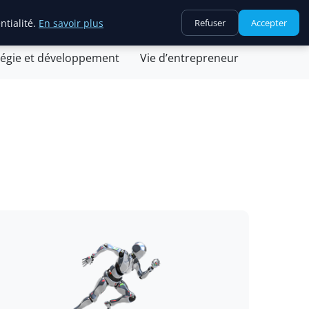
ntialité.
En savoir plus
Refuser
Accepter
ovation et technologie
Juridique et fiscalité
tégie et développement
Vie d’entrepreneur