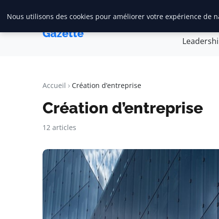
Nous utilisons des cookies pour améliorer votre expérience de na
Accueil
Créa
Maadi
Gazette
Leadersh
Accueil
Création d’entreprise
Création d’entreprise
12 articles