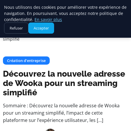
Maadi Gazette
Nous utilisons des cookies pour améliorer votre expérience de
navigation. En poursuivant, vous acceptez notre politique de
confidentialité.
En savoir plus
Accueil
Création d’entreprise
Refuser
Accepter
Découvrez la nouvelle adresse de Wooka pour un streaming
simplifié
Création d’entreprise
Découvrez la nouvelle adresse
de Wooka pour un streaming
simplifié
Sommaire : Découvrez la nouvelle adresse de Wooka
pour un streaming simplifié, l’impact de cette
plateforme sur l’expérience utilisateur, les […]