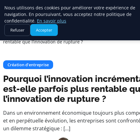
Maadi Gazette
Nous utilisons des cookies pour améliorer votre expérience de
navigation. En poursuivant, vous acceptez notre politique de
confidentialité.
En savoir plus
Accueil
Création d’entreprise
Refuser
Accepter
Pourquoi l’innovation incrémentale est-elle parfois plus
rentable que l’innovation de rupture ?
Création d’entreprise
Pourquoi l’innovation incrément
est-elle parfois plus rentable q
l’innovation de rupture ?
Dans un environnement économique toujours plus compét
et en perpétuelle évolution, les entreprises sont confront
un dilemme stratégique : […]