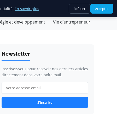
ntialité.
En savoir plus
Refuser
Accepter
ovation et technologie
Juridique et fiscalité
tégie et développement
Vie d’entrepreneur
Newsletter
Inscrivez-vous pour recevoir nos derniers articles
directement dans votre boîte mail.
S'inscrire