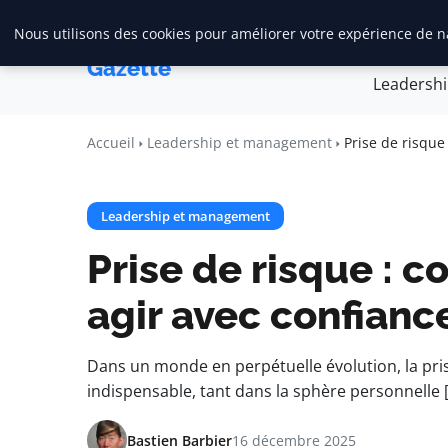
Nous utilisons des cookies pour améliorer votre expérience de na
Accueil
Créa
Maadi
Gazette
Leadersh
Accueil
Leadership et management
Prise de risque
Leadership et management
Prise de risque : 
agir avec confianc
Dans un monde en perpétuelle évolution, la p
indispensable, tant dans la sphère personnelle 
Bastien Barbier
16 décembre 2025