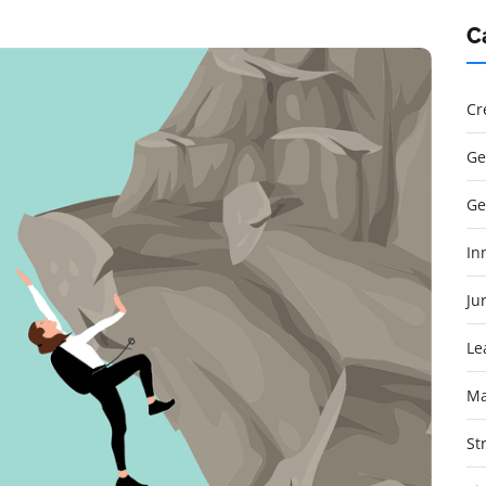
C
Cr
Ge
Ge
In
Jur
Le
Ma
St