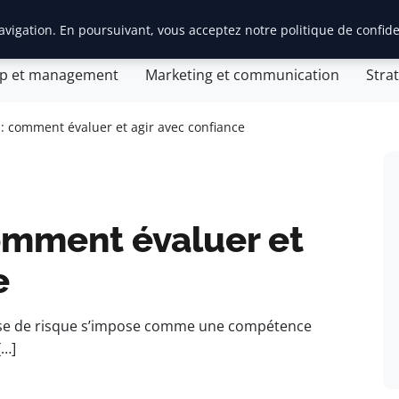
vigation. En poursuivant, vous acceptez notre politique de confide
tion d’entreprise
General
Gestion et finances
Inn
ip et management
Marketing et communication
Stra
 : comment évaluer et agir avec confiance
comment évaluer et
e
rise de risque s’impose comme une compétence
[…]