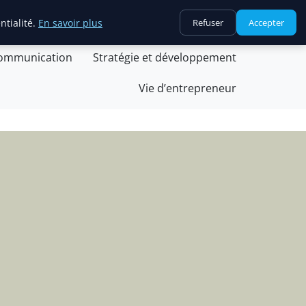
tions
ntialité.
En savoir plus
Refuser
Accepter
stion et finances
Innovation et technologie
communication
Stratégie et développement
Vie d’entrepreneur