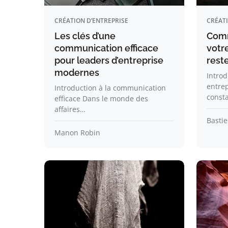
CRÉATION D’ENTREPRISE
CRÉATI
Les clés d’une
Comm
communication efficace
votr
pour leaders d’entreprise
rest
modernes
Introd
entre
Introduction à la communication
const
efficace Dans le monde des
affaires…
Bastie
Manon Robin