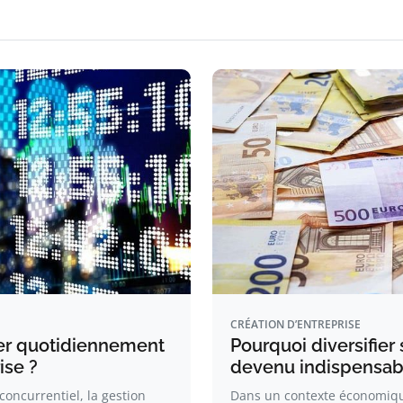
CRÉATION D’ENTREPRISE
ller quotidiennement
Pourquoi diversifier
ise ?
devenu indispensab
oncurrentiel, la gestion
Dans un contexte économique