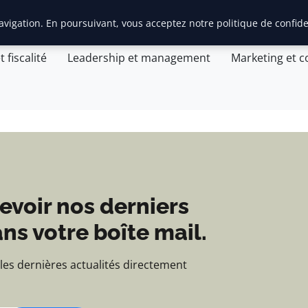
actualités et d'informa
vigation. En poursuivant, vous acceptez notre politique de confide
Accueil
Création d’entreprise
General
Ge
t fiscalité
Leadership et management
Marketing et 
evoir nos derniers
ns votre boîte mail.
 les dernières actualités directement