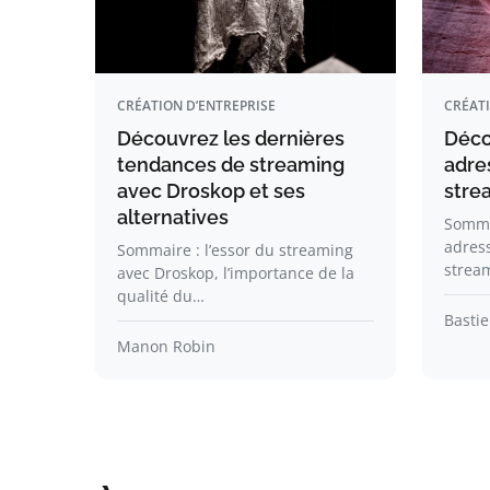
CRÉATION D’ENTREPRISE
CRÉATI
Découvrez les dernières
Déco
tendances de streaming
adre
avec Droskop et ses
stre
alternatives
Somma
adres
Sommaire : l’essor du streaming
stream
avec Droskop, l’importance de la
qualité du…
Bastie
Manon Robin