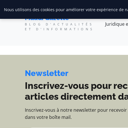
Maadi Gazette - Blog d'
Nous utilisons des cookies pour améliorer votre expérience de na
Maadi Gazette
Juridique e
BLOG D'ACTUALITÉS
ET D'INFORMATIONS
Newsletter
Inscrivez-vous pour rec
articles directement da
Inscrivez-vous à notre newsletter pour recevoir
dans votre boîte mail.