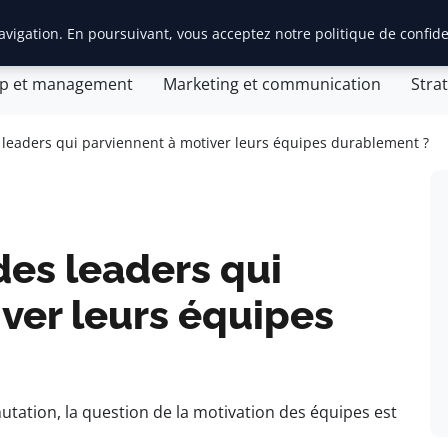
vigation. En poursuivant, vous acceptez notre politique de confide
tion d’entreprise
General
Gestion et finances
Inn
ip et management
Marketing et communication
Stra
s leaders qui parviennent à motiver leurs équipes durablement ?
des leaders qui
ver leurs équipes
tation, la question de la motivation des équipes est