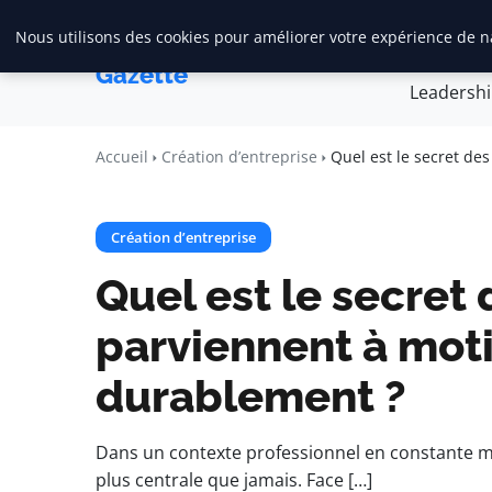
Nous utilisons des cookies pour améliorer votre expérience de na
Accueil
Créa
Maadi
Gazette
Leadersh
Accueil
Création d’entreprise
Quel est le secret de
Création d’entreprise
Quel est le secret 
parviennent à moti
durablement ?
Dans un contexte professionnel en constante mu
plus centrale que jamais. Face […]