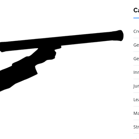
C
Cr
Ge
Ge
In
Jur
Le
Ma
St