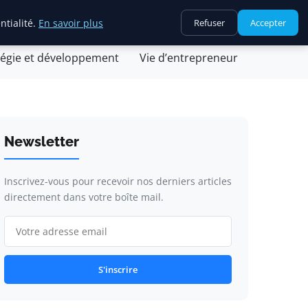
ntialité.
En savoir plus
Refuser
Accepter
ovation et technologie
Juridique et fiscalité
tégie et développement
Vie d’entrepreneur
Newsletter
Inscrivez-vous pour recevoir nos derniers articles
directement dans votre boîte mail.
S'inscrire